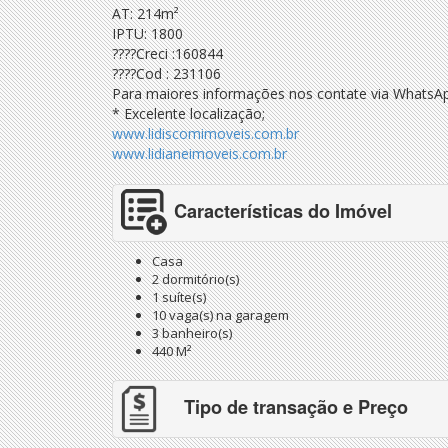
AT: 214m²
IPTU: 1800
????Creci :160844
????Cod : 231106
Para maiores informações nos contate via Whats
* Excelente localização;
www.lidiscomimoveis.com.br
www.lidianeimoveis.com.br
Características do Imóvel
Casa
2 dormitório(s)
1 suíte(s)
10 vaga(s) na garagem
3 banheiro(s)
440 M²
Tipo de transação e Preço