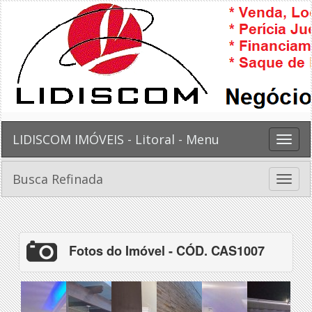
LIDISCOM IMÓVEIS - Litoral - Menu
Toggle
naviga
Busca Refinada
Toggle
naviga
Fotos do Imóvel - CÓD. CAS1007