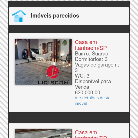
Imóveis parecidos
Casa em
Itanhaém/SP
Bairro: Suarão
Dormitórios: 3
Vagas de garagem:
3
WC: 3
Disponível para
Venda
620.000,00
Ver detalhes deste
imóvel
Casa em
Itanhaém/SP