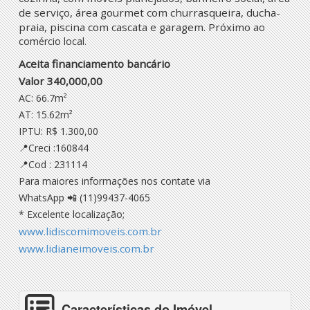
de serviço, área gourmet com churrasqueira, ducha-
praia, piscina com cascata e garagem. Próximo a
o
comércio local.
Aceita financiamento bancário
Valor 340,000,00
AC: 66.7m²
AT: 15.62m²
IPTU: R$ 1.300,00
📍
Creci :160844
📍
Cod : 231114
Para maiores informações nos contate via
WhatsApp
📲
(11)99437-4065
* Excelente localização;
www.lidiscomimoveis.com.br
www.lidianeimoveis.com.br
Características do Imóvel