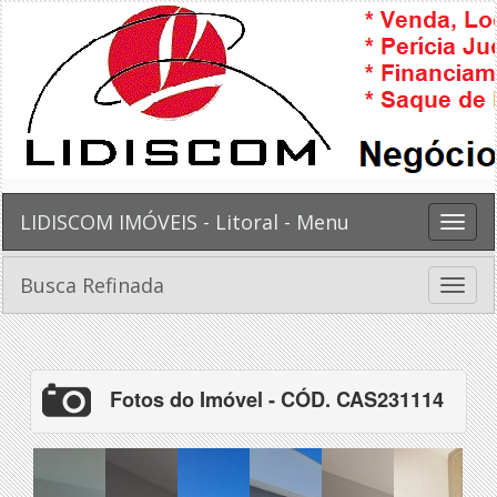
LIDISCOM IMÓVEIS - Litoral - Menu
Toggle
naviga
Busca Refinada
Toggle
naviga
Fotos do Imóvel - CÓD. CAS231114