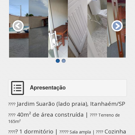
Apresentação
Jardim Suarão (lado praia), Itanhaém/SP
????
40m² de área construída |
????
????
Terreno de
165m²
? 1 dormitório |
Cozinha
????
????
? Sala ampla |
????