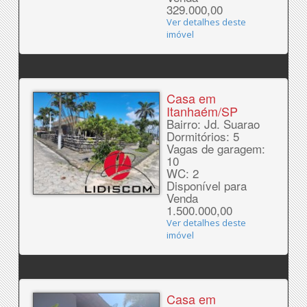
329.000,00
Ver detalhes deste
imóvel
Casa em
Itanhaém/SP
Bairro: Jd. Suarao
Dormitórios: 5
Vagas de garagem:
10
WC: 2
Disponível para
Venda
1.500.000,00
Ver detalhes deste
imóvel
Casa em