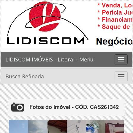
LIDISCOM IMÓVEIS - Litoral - Menu
Toggle
naviga
Busca Refinada
Toggle
naviga
Fotos do Imóvel - CÓD. CAS261342