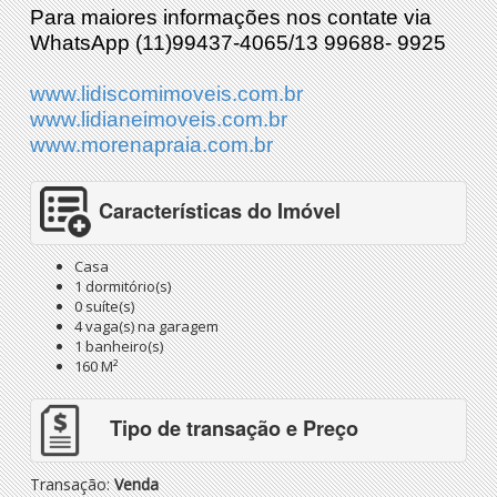
Para maiores informações nos contate via
WhatsApp (11)99437-4065/13 99688- 9925
www.lidiscomimoveis.com.br
www.lidianeimoveis.com.br
www.morenapraia.com.br
Características do Imóvel
Casa
1 dormitório(s)
0 suíte(s)
4 vaga(s) na garagem
1 banheiro(s)
160 M²
Tipo de transação e Preço
Transação:
Venda