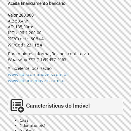
Aceita financiamento bancário
Valor 280.000
AC: 50,4M²
AT: 135,00m²
IPTU: R$ 1.200,00
Creci :160844
????
Cod : 231154
????
Para maiores informações nos contate via
WhatsApp
????
(11)99437-4065
* Excelente localização;
www.lidiscomimoveis.com.br
www.lidianeimoveis.com.br
Características do Imóvel
Casa
2 dormitório(s)
0 suíte(s)