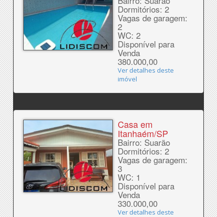
Bairro: Suarão
Dormitórios: 2
Vagas de garagem:
2
WC: 2
Disponível para
Venda
380.000,00
Ver detalhes deste
imóvel
Casa em
Itanhaém/SP
Bairro: Suarão
Dormitórios: 2
Vagas de garagem:
3
WC: 1
Disponível para
Venda
330.000,00
Ver detalhes deste