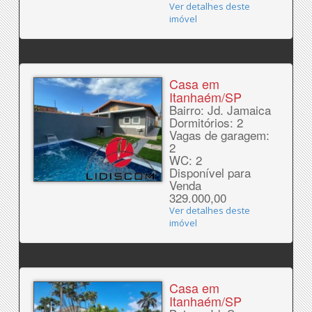
Ver detalhes deste
imóvel
Casa em
Itanhaém/SP
Bairro: Jd. Jamaica
Dormitórios: 2
Vagas de garagem:
2
WC: 2
Disponível para
Venda
329.000,00
Ver detalhes deste
imóvel
Casa em
Itanhaém/SP