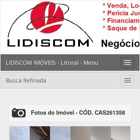
LIDISCOM IMÓVEIS - Litoral - Menu
Toggle
naviga
Busca Refinada
Toggle
naviga
Fotos do Imóvel - CÓD. CAS261358