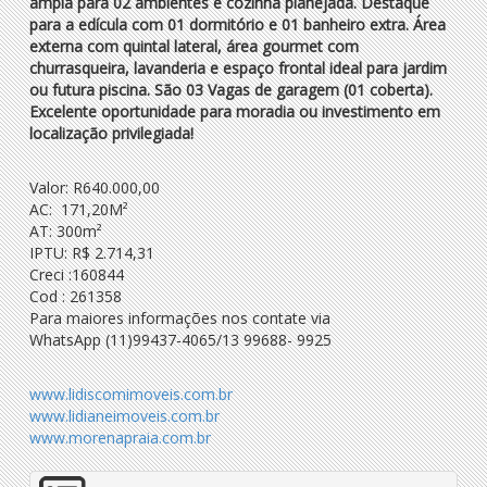
ampla para 02 ambientes e cozinha planejada. Destaque
para a edícula com 01 dormitório e 01 banheiro extra. Área
externa com quintal lateral, área gourmet com
churrasqueira, lavanderia e espaço frontal ideal para jardim
ou futura piscina. São 03 Vagas de garagem (01 coberta).
Excelente oportunidade para moradia ou investimento em
localização privilegiada!
Valor: R640.000,00
AC: 171,20M²
AT: 300m²
IPTU: R$ 2.714,31
Creci :160844
Cod : 261358
Para maiores informações nos contate via
WhatsApp (11)99437-4065/13 99688- 9925
www.lidiscomimoveis.com.br
www.lidianeimoveis.com.br
www.morenapraia.com.br