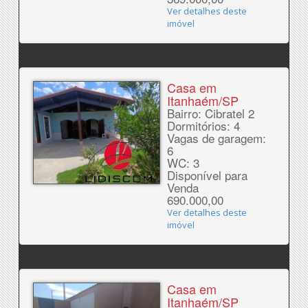
Ver detalhes deste
imóvel
Casa em
Itanhaém/SP
Bairro: Cibratel 2
Dormitórios: 4
Vagas de garagem:
6
WC: 3
Disponível para
Venda
690.000,00
Ver detalhes deste
imóvel
Casa em
Itanhaém/SP