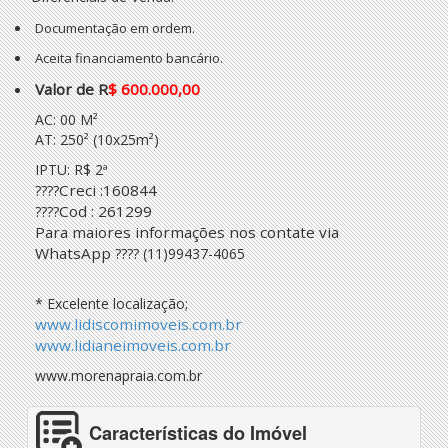
Documentação em ordem.
Aceita financiamento bancário.
Valor de R
$ 600.000,00
AC: 00 M²
AT: 250² (10x25m²)
IPTU: R$ 2ª
Creci :160844
????
Cod : 261299
????
Para maiores informações nos contate via
WhatsApp
????
(11)99437-4065
* Excelente localização;
www.lidiscomimoveis.com.br
www.lidianeimoveis.com.br
www.morenapraia.com.br
Características do Imóvel