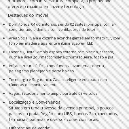
moradores com infraestrutura completa, a propriedade
oferece o máximo em lazer e tecnologia.
Destaques do Imóvel:
Dormitórios:
04 dormitórios, sendo 02 suítes (principal com ar-
condicionado e demais com ventiladores de teto).
Área Social:
Sala e cozinha aconchegantes em formato "L", com
forro em madeira aparente e iluminação em LED.
Lazer e Quintal:
Amplo espaço externo com piscina, cascata,
ducha e área gourmet completa (churrasqueira, fogão e pia).
Infraestrutura:
Edícula nos fundos, lavanderia coberta,
paisagismo planejado e porta balcão.
Tecnologia e Segurança:
Casa inteligente equipada com
câmeras de monitoramento.
Vagas:
Estacionamento amplo para até 08 veículos.
Localização e Conveniência:
Situada em uma travessa da avenida principal, a poucos
passos da praia. Região com UBS, bancos 24h, mercados,
farmácias, padarias e diversos comércios locais.
Diferenciais de Venda: