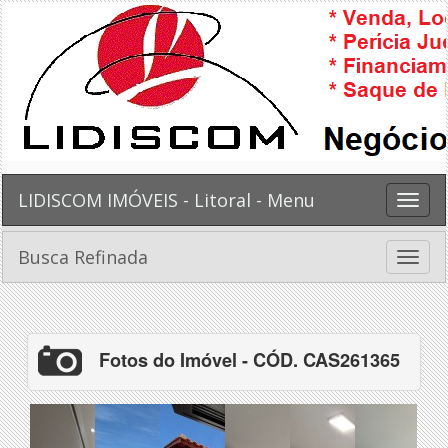
LIDISCOM IMÓVEIS - Litoral - Menu
Toggle
naviga
Busca Refinada
Toggle
naviga
Fotos do Imóvel - CÓD. CAS261365