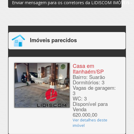
Enviar mensagem para os corretores da LIDISCOM IMÓVEIS - L
Imóveis parecidos
Casa em
Itanhaém/SP
Bairro: Suarão
Dormitórios: 3
Vagas de garagem:
3
WC: 3
Disponível para
Venda
620.000,00
Ver detalhes deste
imóvel