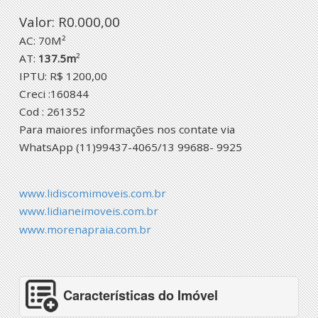
Valor: R0.000,00
AC: 70M²
AT:
137.5m
²
IPTU: R$ 1200,00
Creci :160844
Cod : 261352
Para maiores informações nos contate via
WhatsApp (11)99437-4065/13 99688- 9925
www.lidiscomimoveis.com.br
www.lidianeimoveis.com.br
www.morenapraia.com.br
Características do Imóvel