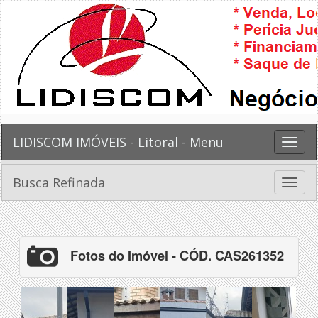
LIDISCOM IMÓVEIS - Litoral - Menu
Toggle
naviga
Busca Refinada
Toggle
naviga
Fotos do Imóvel - CÓD. CAS261352