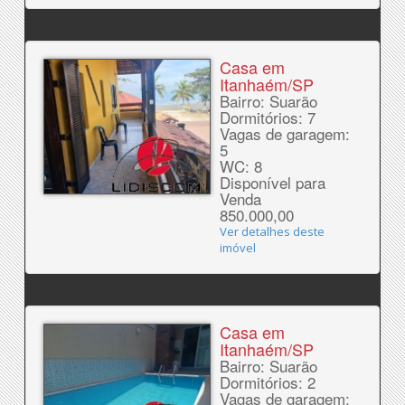
Casa em
Itanhaém/SP
Bairro: Suarão
Dormitórios: 7
Vagas de garagem:
5
WC: 8
Disponível para
Venda
850.000,00
Ver detalhes deste
imóvel
Casa em
Itanhaém/SP
Bairro: Suarão
Dormitórios: 2
Vagas de garagem: