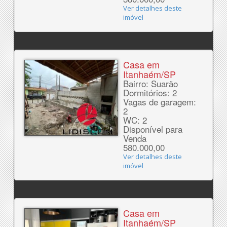
Ver detalhes deste
imóvel
Casa em
Itanhaém/SP
Bairro: Suarão
Dormitórios: 2
Vagas de garagem:
2
WC: 2
Disponível para
Venda
580.000,00
Ver detalhes deste
imóvel
Casa em
Itanhaém/SP