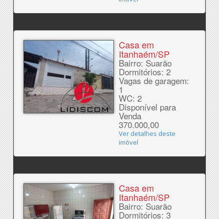
Casa em
Itanhaém/SP
Bairro: Suarão
Dormitórios: 2
Vagas de garagem:
1
WC: 2
Disponível para
Venda
370.000,00
Ver detalhes deste
imóvel
Casa em
Itanhaém/SP
Bairro: Suarão
Dormitórios: 3